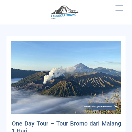
Skip
Men
to
content
One Day Tour – Tour Bromo dari Malang
1 Hari