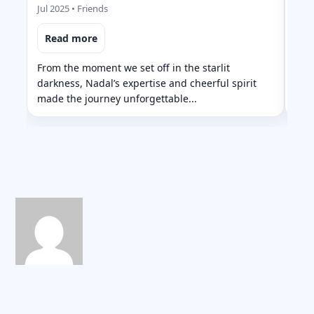
Jul 2025 • Friends
If y
Read more
to 
Nad
From the moment we set off in the starlit
darkness, Nadal’s expertise and cheerful spirit
made the journey unforgettable...