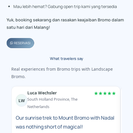
Mau lebih hemat? Gabung open trip kami yang tersedia
Yuk, booking sekarang dan rasakan keajaiban Bromo dalam
satu hari dari Malang!
RESERVASI
What travelers say
Real experiences from Bromo trips with Landscape
Bromo.
Luca Wechsler
A
South Holland Province, The
LW
Netherlands
A M
Our sunrise trek to Mount Bromo with Nadal
Jul 
was nothing short of magical!
R